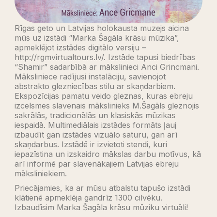
Rīgas geto un Latvijas holokausta muzejs aicina
mūs uz izstādi “Marka Šagāla krāsu mūzika”,
apmeklējot izstādes digitālo versiju –
http://rgmvirtualtours.lv/. Izstāde tapusi biedrības
“Shamir” sadarbībā ar mākslinieci Anci Grincmani.
Māksliniece radījusi instalāciju, savienojot
abstrakto glezniecības stilu ar skaņdarbiem.
Ekspozīcijas pamatu veido gleznas, kuras ebreju
izcelsmes slavenais mākslinieks M.Šagāls gleznojis
sakrālās, tradicionālās un klasiskās mūzikas
iespaidā. Multimediālais izstādes formāts ļauj
izbaudīt gan izstādes vizuālo saturu, gan arī
skaņdarbus. Izstādē ir izvietoti stendi, kuri
iepazīstina un izskaidro mākslas darbu motīvus, kā
arī informē par slavenākajiem Latvijas ebreju
māksliniekiem.
Priecājamies, ka ar mūsu atbalstu tapušo izstādi
klātienē apmeklēja gandrīz 1300 cilvēku.
Izbaudīsim Marka Šagāla krāsu mūziku virtuāli!