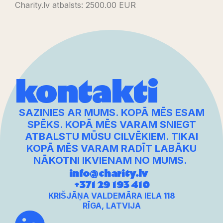
Charity.lv atbalsts: 2500.00 EUR
kontakti
SAZINIES AR MUMS. KOPĀ MĒS ESAM
SPĒKS. KOPĀ MĒS VARAM SNIEGT
ATBALSTU MŪSU CILVĒKIEM. TIKAI
KOPĀ MĒS VARAM RADĪT LABĀKU
NĀKOTNI IKVIENAM NO MUMS.
info@charity.lv
+371 29 193 410
KRIŠJĀŅA VALDEMĀRA IELA 118
RĪGA, LATVIJA