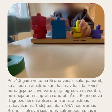
Pēc 1,5 gadu vecuma Bruno vecāki sāka pamanīt,
ka ar bērna attīstību kaut kas nav kārtībā – viņš
nereaģēja uz savu vārdu, bija agresīva uzvedība,
nerunāja un nesaprata runu utt. Ārsti Bruno deva
diagnozi: bērnu autisms un runas attīstības
aizkavēšanās. Tādēļ patlaban ABA nodarbības
Bruno ir ļoti svarīgas, īpaši sākumposmā, tās ir