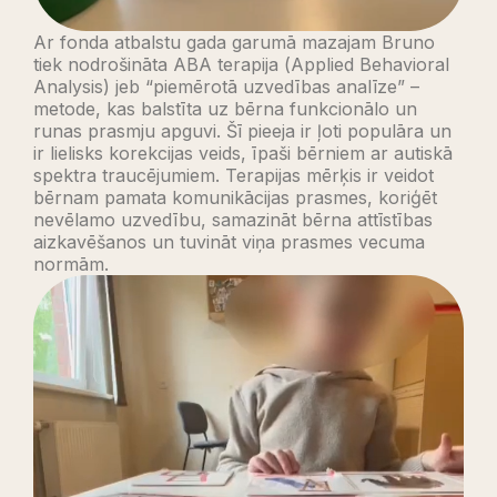
Ar fonda atbalstu gada garumā mazajam Bruno
tiek nodrošināta ABA terapija (Applied Behavioral
Analysis) jeb “piemērotā uzvedības analīze” –
metode, kas balstīta uz bērna funkcionālo un
runas prasmju apguvi. Šī pieeja ir ļoti populāra un
ir lielisks korekcijas veids, īpaši bērniem ar autiskā
spektra traucējumiem. Terapijas mērķis ir veidot
bērnam pamata komunikācijas prasmes, koriģēt
nevēlamo uzvedību, samazināt bērna attīstības
aizkavēšanos un tuvināt viņa prasmes vecuma
normām.