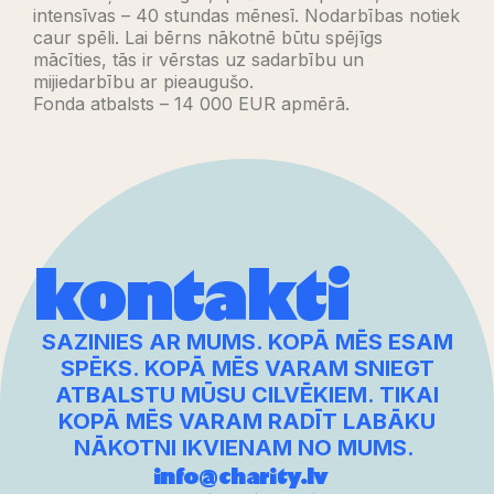
intensīvas – 40 stundas mēnesī. Nodarbības notiek
caur spēli. Lai bērns nākotnē būtu spējīgs
mācīties, tās ir vērstas uz sadarbību un
mijiedarbību ar pieaugušo.
Fonda atbalsts – 14 000 EUR apmērā.
kontakti
SAZINIES AR MUMS. KOPĀ MĒS ESAM
SPĒKS. KOPĀ MĒS VARAM SNIEGT
ATBALSTU MŪSU CILVĒKIEM. TIKAI
KOPĀ MĒS VARAM RADĪT LABĀKU
NĀKOTNI IKVIENAM NO MUMS.
info@charity.lv