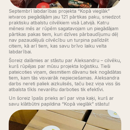
Septembrī labdarības projekta “Kopā vieglāk”
ietvaros piegādājām jau 121 pārtikas paku, sniedzot
praktisku atbalstu cilvēkiem visā Latvijā. Katru
mēnesi mēs ar rūpēm sagatavojam un piegādājam
pārtikas pakas tiem, kuri dzīves pārbaudījumu dēļ
nav pazaudējuši cilvēcību un turpina palīdzēt
citiem, kā arī tiem, kas savu brīvo laiku velta
labdarībai.
Šoreiz dalāmies ar stāstu par Aleksandru – cilvēku,
kurš rūpējas par mūsu projekta loģistiku. Tieši
pateicoties viņam, desmitiem dāvanu tiek nogādātas
tiem, kam tās visvairāk nepieciešamas. Aleksandra
darbs nereti paliek aizkulisēs, taču bez viņa viss šis
atbalsta tīkls nevarētu darboties tik efektīvi.
Un šoreiz īpašs prieks arī par viņa kaķi, kurš ar
savu klātbūtni papildina “Kopā vieglāk” stāstu!