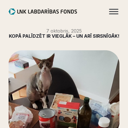
7 oktobris, 2025
KOPĀ PALĪDZĒT IR VIEGLĀK – UN ARĪ SIRSNĪGĀK!