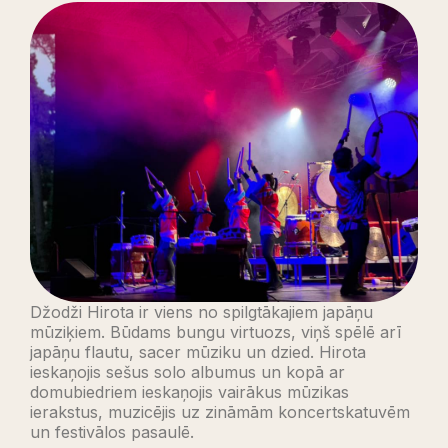
Džodži Hirota ir viens no spilgtākajiem japāņu
mūziķiem. Būdams bungu virtuozs, viņš spēlē arī
japāņu flautu, sacer mūziku un dzied. Hirota
ieskaņojis sešus solo albumus un kopā ar
domubiedriem ieskaņojis vairākus mūzikas
ierakstus, muzicējis uz zināmām koncertskatuvēm
un festivālos pasaulē.