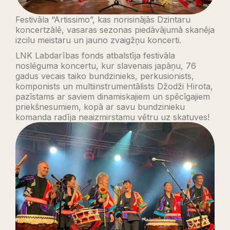
Festivāla “Artissimo”, kas norisinājās Dzintaru
koncertzālē, vasaras sezonas piedāvājumā skanēja
izcilu meistaru un jauno zvaigžņu koncerti.
LNK Labdarības fonds atbalstīja festivāla
noslēguma koncertu, kur slavenais japāņu, 76
gadus vecais taiko bundzinieks, perkusionists,
komponists un multiinstrumentālists Džodži Hirota,
pazīstams ar saviem dinamiskajiem un spēcīgajiem
priekšnesumiem, kopā ar savu bundzinieku
komanda radīja neaizmirstamu vētru uz skatuves!