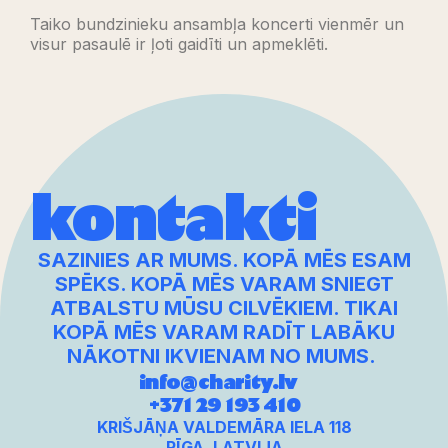
Taiko bundzinieku ansambļa koncerti vienmēr un
visur pasaulē ir ļoti gaidīti un apmeklēti.
kontakti
SAZINIES AR MUMS. KOPĀ MĒS ESAM
SPĒKS. KOPĀ MĒS VARAM SNIEGT
ATBALSTU MŪSU CILVĒKIEM. TIKAI
KOPĀ MĒS VARAM RADĪT LABĀKU
NĀKOTNI IKVIENAM NO MUMS.
info@charity.lv
+371 29 193 410
KRIŠJĀŅA VALDEMĀRA IELA 118
RĪGA, LATVIJA