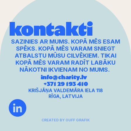
kontakti
SAZINIES AR MUMS. KOPĀ MĒS ESAM
SPĒKS. KOPĀ MĒS VARAM SNIEGT
ATBALSTU MŪSU CILVĒKIEM. TIKAI
KOPĀ MĒS VARAM RADĪT LABĀKU
NĀKOTNI IKVIENAM NO MUMS.
info@charity.lv
+371 29 193 410
KRIŠJĀŅA VALDEMĀRA IELA 118
RĪGA, LATVIJA
CREATED BY OUFF GRAFIK