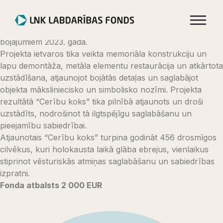
Jaunumi
Fonds sniedza atbalstu Rīgas geto un Latvijas holokausta
muzeja memoriāla “Cerību koks” atjaunošanai pēc tā
bojājumiem 2023. gadā.
Projekta ietvaros tika veikta memoriāla konstrukciju un
lapu demontāža, metāla elementu restaurācija un atkārtota
uzstādīšana, atjaunojot bojātās detaļas un saglabājot
objekta māksliniecisko un simbolisko nozīmi. Projekta
rezultātā “Cerību koks” tika pilnībā atjaunots un droši
uzstādīts, nodrošinot tā ilgtspējīgu saglabāšanu un
pieejamību sabiedrībai.
Atjaunotais “Cerību koks” turpina godināt 456 drosmīgos
cilvēkus, kuri holokausta laikā glāba ebrejus, vienlaikus
stiprinot vēsturiskās atmiņas saglabāšanu un sabiedrības
izpratni.
Fonda atbalsts 2 000 EUR