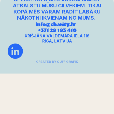
ATBALSTU MŪSU CILVĒKIEM. TIKAI
KOPĀ MĒS VARAM RADĪT LABĀKU
NĀKOTNI IKVIENAM NO MUMS.
info@charity.lv
+371 29 193 410
KRIŠJĀŅA VALDEMĀRA IELA 118
RĪGA, LATVIJA
CREATED BY OUFF GRAFIK