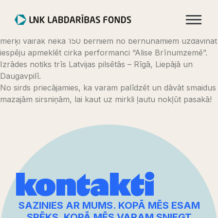
Jaunumi
LNKIndustries un LNKCharityFund (LNK Labdarības
fonds) ir apvienojušies kopīgā labdarības projektā, ar
mērķi vairāk nekā 150 bērniem no bērnunamiem uzdāvināt
iespēju apmeklēt cirka performanci “Alise Brīnumzemē”.
Izrādes notiks trīs Latvijas pilsētās – Rīgā, Liepājā un
Daugavpilī.
No sirds priecājamies, ka varam palīdzēt un dāvāt smaidus
mazajām sirsniņām, lai kaut uz mirkli ļautu nokļūt pasakā!
kontakti
SAZINIES AR MUMS. KOPĀ MĒS ESAM
SPĒKS. KOPĀ MĒS VARAM SNIEGT